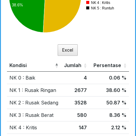
NK 4 : Kritis
500
38.6%
NK 5 : Runtuh
000
500
0
0
Excel
Kondisi
Jumlah
Persentase
NK 0 : Baik
4
0.06 %
NK 1 : Rusak Ringan
2677
38.60 %
NK 2 : Rusak Sedang
3528
50.87 %
NK 3 : Rusak Berat
580
8.36 %
NK 4 : Kritis
147
2.12 %