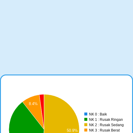
500
000
8.4%
500
NK 0 : Baik
NK 1 : Rusak Ringan
000
NK 2 : Rusak Sedang
50.9%
NK 3 : Rusak Berat