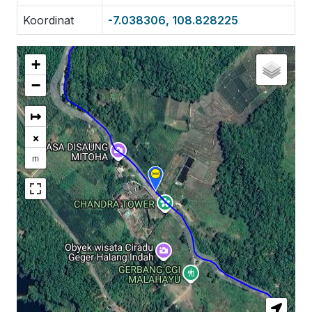
Koordinat
-7.038306, 108.828225
+
−
↦
×
m