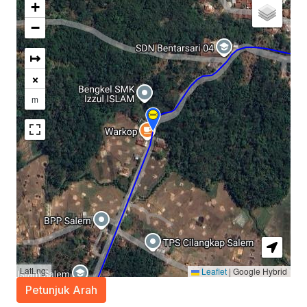
+
−
↦
×
m
LatLng:
Leaflet
|
Google Hybrid
Petunjuk Arah