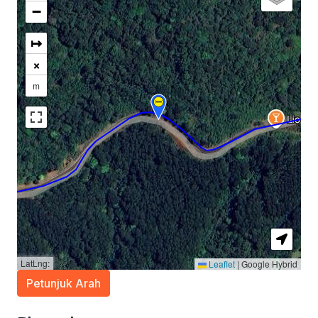
−
↦
×
m
LatLng:
Leaflet
|
Google Hybrid
Petunjuk Arah