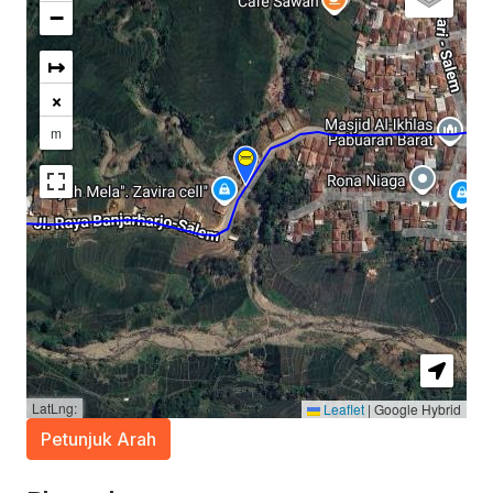
−
↦
×
m
LatLng:
Leaflet
|
Google Hybrid
Petunjuk Arah