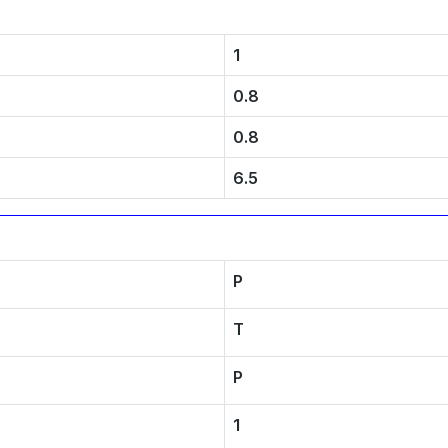
1
0.8
0.8
6.5
P
T
P
1