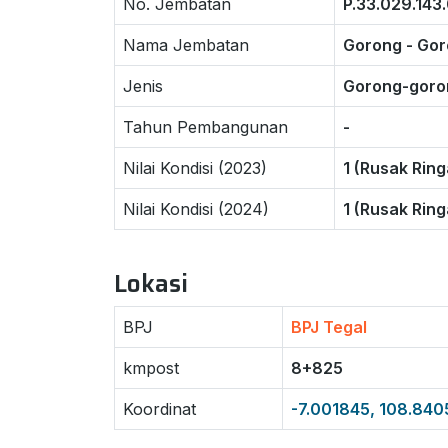
No. Jembatan
P.33.029.143
Nama Jembatan
Gorong - Go
Jenis
Gorong-goro
Tahun Pembangunan
-
Nilai Kondisi (2023)
1 (Rusak Ring
Nilai Kondisi (2024)
1 (Rusak Ring
Lokasi
BPJ
BPJ Tegal
kmpost
8+825
Koordinat
-7.001845, 108.84