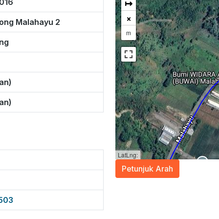
↦
.016
×
rong Malahayu 2
m
ng
an)
an)
LatLng:
Petunjuk Arah
0503