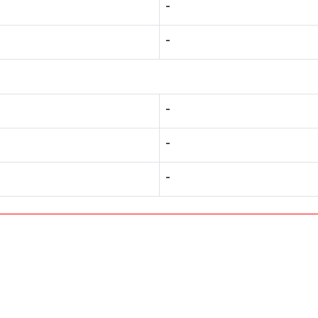
-
-
-
-
-