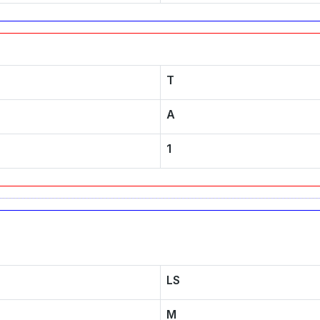
T
A
1
LS
M