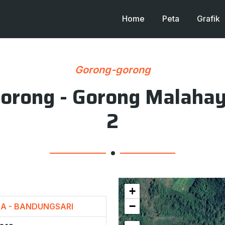
Home
Peta
Grafik
Gorong-gorong
orong - Gorong Malaha
2
+
−
NA - BANDUNGSARI