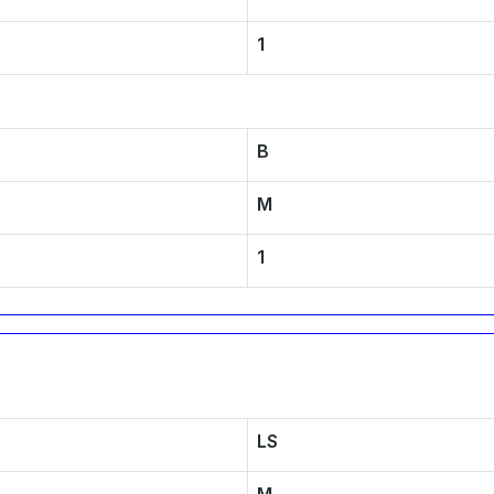
1
B
M
1
LS
M