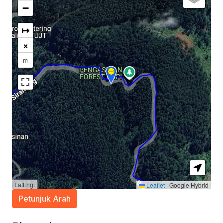
−
↦
×
m
LatLng:
Leaflet
|
Google Hybrid
Petunjuk Arah