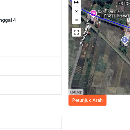
↦
×
m
nggal 4
LatLng:
Petunjuk Arah