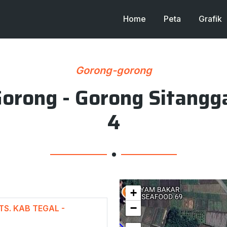
Home
Peta
Grafik
Gorong-gorong
orong - Gorong Sitangg
4
+
−
BTS. KAB TEGAL -