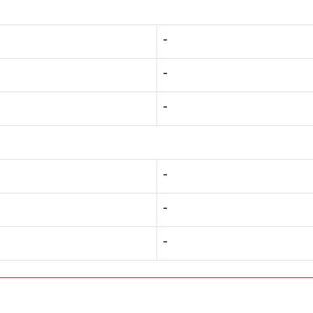
-
-
-
-
-
-