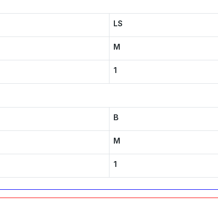
LS
M
1
B
M
1