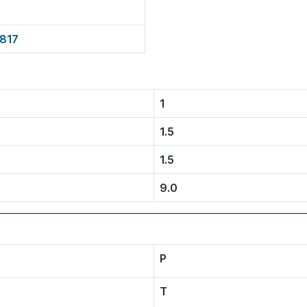
0817
1
1.5
1.5
9.0
P
T