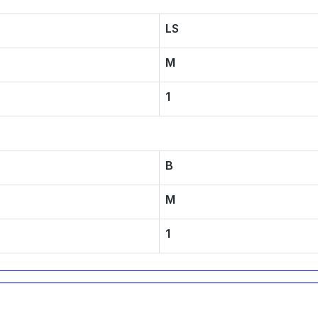
LS
M
1
B
M
1