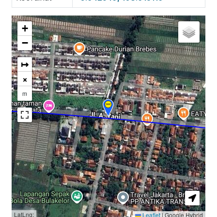
+
−
↦
×
m
LatLng:
Leaflet
|
Google Hybrid