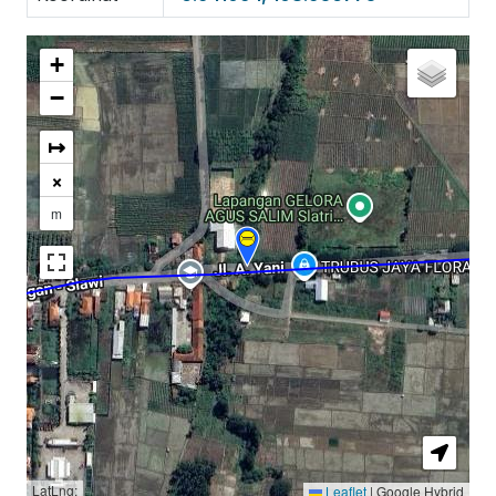
+
−
↦
×
m
LatLng:
Leaflet
|
Google Hybrid