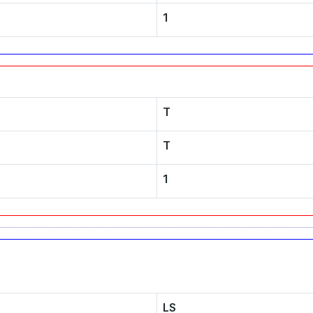
1
T
T
1
LS