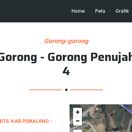
Home
Peta
Grafik
Gorong-gorong
Gorong - Gorong Penuja
4
+
−
/ BTS. KAB PEMALANG -