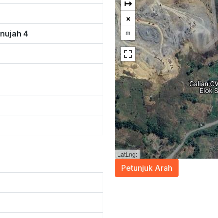
↦
×
m
nujah 4
LatLng:
Petunjuk Arah