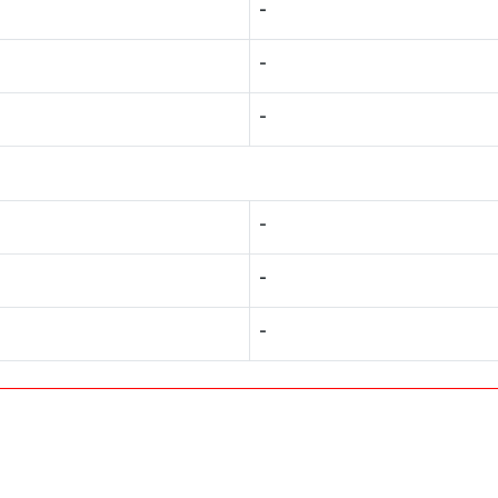
-
-
-
-
-
-