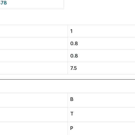
478
1
0.8
0.8
7.5
B
T
P