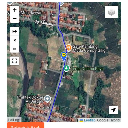
+
−
↦
×
m
LatLng:
Leaflet
|
Google Hybrid
Petunjuk Arah