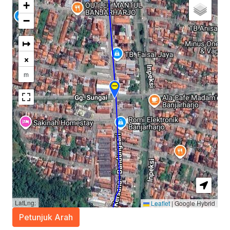
+
−
↦
×
m
LatLng:
Leaflet
|
Google Hybrid
Petunjuk Arah