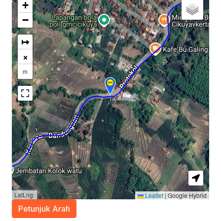
+
−
↦
×
m
LatLng:
Leaflet
|
Google Hybrid
Petunjuk Arah